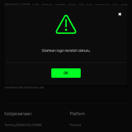
DEWATASLOT888 hadir sebagai website sepak bola bagi pengguna yang ingin
menemukan pasar pertandingan, informasi odds, dan layanan judi bola SBOBET dalam
×
satu alur. Pencarian terhadap brand ini umumnya dilakukan untuk mendapatkan halaman
pendaftaran, akses masuk yang jelas, atau alamat cadangan ketika domain utama sulit
dijangkau.
Pengguna yang mencari dewataslot888 login dapat mengakses halaman masuk melalui
perangkat seluler maupun desktop. Navigasi ringkas membantu proses pengecekan akun,
pemilihan pertandingan, informasi promosi, serta pengelolaan transaksi. Stabilitas server,
Silahkan login terlebih dahulu.
koneksi HTTPS, kecepatan pemuatan halaman, dan dukungan pelanggan menjadi
indikator teknis yang perlu diperiksa sebelum menggunakan layanan.
Untuk menghindari halaman tiruan, dewataslot888 link alternatif sebaiknya diperoleh
OK
melalui halaman utama atau kanal komunikasi brand yang dapat diverifikasi. Pengguna
baru juga disarankan membaca ketentuan layanan, kebijakan privasi, aturan bonus, batas
transaksi, dan ketentuan usia.
Kebijaksanaan
Platform
Tentang DEWATASLOT888
Promosi