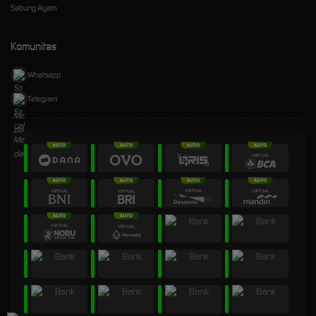
Sabung Ayam
Komunitas
Whatsapp
Telegram