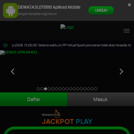
×
DEWATASLOT888 Aplikasi Mobile
UNDUH
Jangan tampilkan lagi hari ini
i 30-Sep-2026 15.00.00. Selama waktu ini, PP Virtual Sports permainan tidak akan tersedia. K
Daftar
Masuk
JACKPOT
PLAY