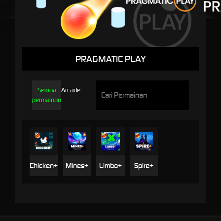
PRAGMATIC PLAY
Semua
Arcade
permainan
Chicken+
Mines+
Limbo+
Spire+