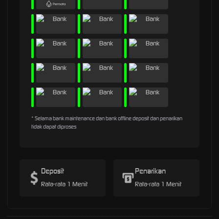
* Selama bank maintenance dan bank offline deposit dan penarikan
tidak dapat diproses
Deposit
Penarikan
Rata-rata 1 Menit
Rata-rata 1 Menit