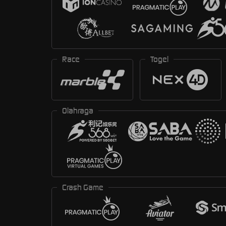
Race
Togel
Olahraga
Crash Game