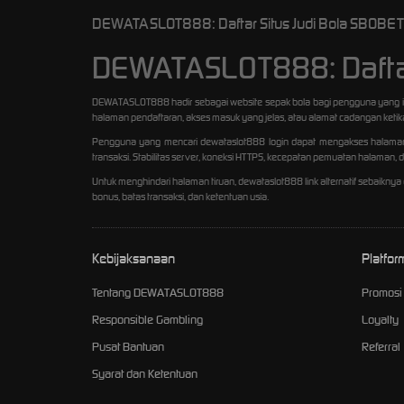
DEWATASLOT888: Daftar Situs Judi Bola SBOBET
DEWATASLOT888: Daftar 
DEWATASLOT888 hadir sebagai website sepak bola bagi pengguna yang ing
halaman pendaftaran, akses masuk yang jelas, atau alamat cadangan ketika
Pengguna yang mencari dewataslot888 login dapat mengakses halaman m
transaksi. Stabilitas server, koneksi HTTPS, kecepatan pemuatan halaman,
Untuk menghindari halaman tiruan, dewataslot888 link alternatif sebaiknya
bonus, batas transaksi, dan ketentuan usia.
Kebijaksanaan
Platfor
Tentang DEWATASLOT888
Promosi
Responsible Gambling
Loyalty
Pusat Bantuan
Referral
Syarat dan Ketentuan