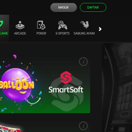
MASUK
DAFTAR
 GAME
ARCADE
POKER
E-SPORTS
SABUNG AYAM
PROMOSI
i
i