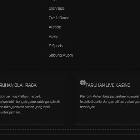
Olahraga
Crash Game
Arcade
Poker
E-Sports
Sabung Ayam
RUHAN OLAHRAGA
TARUHAN LIVE KASINO
ook Gaming Platform Terbaik
Platform Pilihan bagi perusahaan-perusa
kan lebih banyak game, odds yang lebih
terbaik di dunia, dengan pilihan variasi g
 dan menyediakan pilihan yang lebih
terbanyak
untuk pemain.