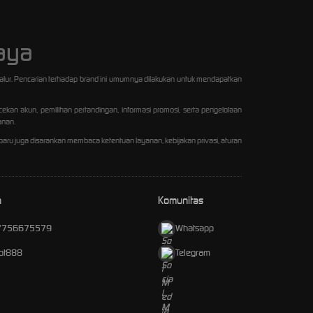
caya
alur. Pencarian terhadap brand ini umumnya dilakukan untuk mendapatkan
n akun, pemilihan pertandingan, informasi promosi, serta pengelolaan
anan.
 baru juga disarankan membaca ketentuan layanan, kebijakan privasi, aturan
n
Komunitas
7756675579
Whatsapp
ot888
Telegram