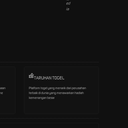
TARUHAN TOGEL
haan
Platform togel yang menarik dari perusahan
ame
terbaik di dunia yang menawarkan hadiah
kemenangan besar