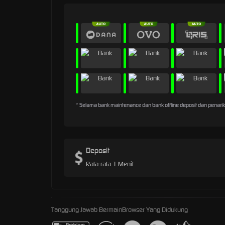
* Selama bank maintenance dan bank offline deposit dan penarik
Deposit
Rata-rata 1 Menit
Tanggung Jawab Bermain
Browser Yang Didukung