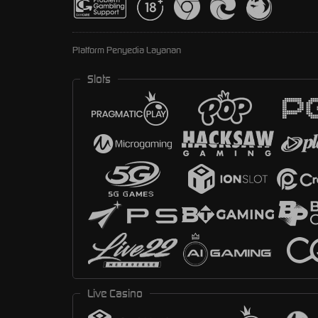
Platform Penyedia Layanan
Slots
Live Casino