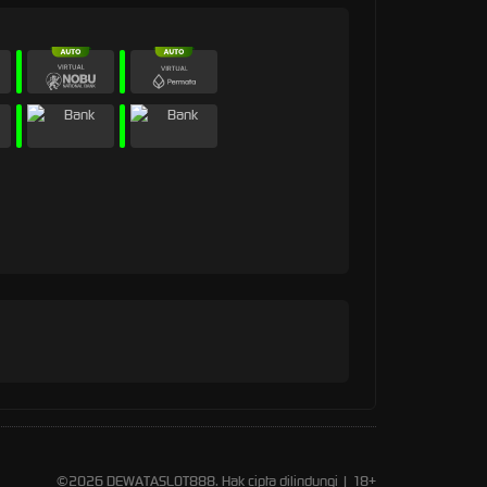
©2026 DEWATASLOT888. Hak cipta dilindungi | 18+