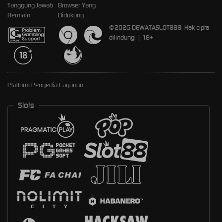
Tanggung Jawab
Browser Yang
Bermain
Didukung
©2026 DEWATASLOT888. Hak cipta
dilindungi | 18+
Platform Penyedia Layanan
Slots