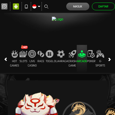
MASUK
DAFTAR
HOT
SLOTS
LIVE
RACE
TOGEL
OLAHRAGA
CRASH
ARCADE
POKER
E-
SABUN
GAMES
CASINO
GAME
SPORTS
AYAM