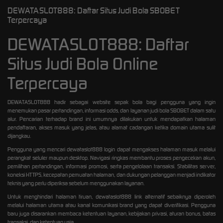
DEWATASLOT888: Daftar Situs Judi Bola SBOBET
Terpercaya
DEWATASLOT888: Daftar
Situs Judi Bola Online
Terpercaya
DEWATASLOT888 hadir sebagai website sepak bola bagi pengguna yang ingin
menemukan pasar pertandingan, informasi odds, dan layanan judi bola SBOBET dalam satu
alur. Pencarian terhadap brand ini umumnya dilakukan untuk mendapatkan halaman
pendaftaran, akses masuk yang jelas, atau alamat cadangan ketika domain utama sulit
dijangkau.
Pengguna yang mencari dewataslot888 login dapat mengakses halaman masuk melalui
perangkat seluler maupun desktop. Navigasi ringkas membantu proses pengecekan akun,
pemilihan pertandingan, informasi promosi, serta pengelolaan transaksi. Stabilitas server,
koneksi HTTPS, kecepatan pemuatan halaman, dan dukungan pelanggan menjadi indikator
teknis yang perlu diperiksa sebelum menggunakan layanan.
Untuk menghindari halaman tiruan, dewataslot888 link alternatif sebaiknya diperoleh
melalui halaman utama atau kanal komunikasi brand yang dapat diverifikasi. Pengguna
baru juga disarankan membaca ketentuan layanan, kebijakan privasi, aturan bonus, batas
transaksi, dan ketentuan usia.