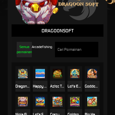
DRAGOONSOFT
Semua
Arcade
Fishing
permainan
Dragon Palace Fishing
Happy Fish
Aztec Treasure
Let's Enhance
Goddess or Crash
Ninja Fishing
Let's Shoot
Crazy Orb
Golden Zuma
Big Hammer