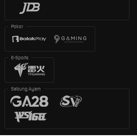
Poker
E-Sports
Sabung Ayam