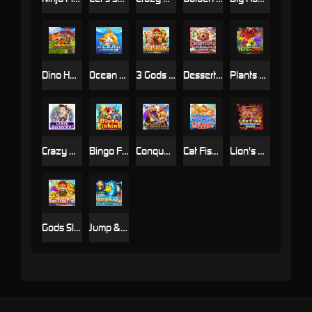
Dino Hunter
Ocean Lord
3 Gods Fishing
Dessert Party
Plants vs. Dinos
Crazy Bartender
Bingo Fishing
Conqueror's Treasure
Cat Fishing
Lion's Orb
Gods Slash Fish
Jump & Jump