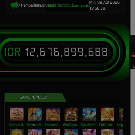
Min, 09-Agt-2026
Pemberitahuan
6 dari 15.00.00 sampai 30-Sep-2026 15.00.00. Selama waktu ini, PP Virtual Sports permainan t
18.50.38
IDR
12,676,899,688
L
GAME POPULER
Gates of Olympus POP
Storm of Seth 2
Fortune Garuda 1000
Wild Bounty Showdown
Epic Ze Zeus
FORTUNE GARUDA 500
Legacy of Kong Maxways