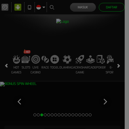
MASUK
DAFTAR
HOT
SLOTS
LIVE
RACE
TOGEL
OLAHRAGA
CRASH
ARCADE
POKER
E-
SABUNG
GAMES
CASINO
GAME
SPORTS
AYAM