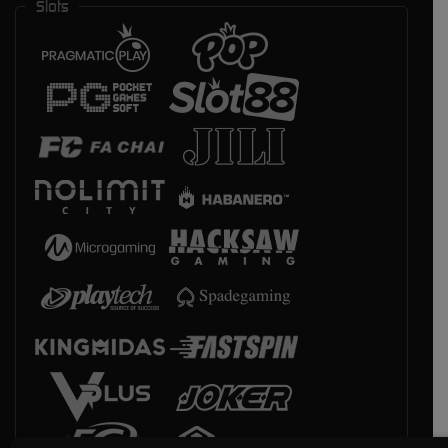
Slots