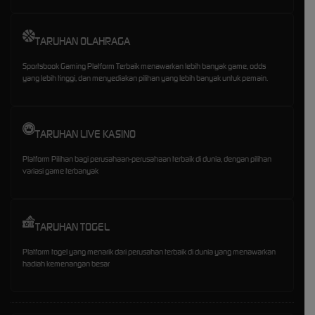
TARUHAN OLAHRAGA
Sportsbook Gaming Platform Terbaik menawarkan lebih banyak game, odds
yang lebih tinggi, dan menyediakan pilihan yang lebih banyak untuk pemain.
TARUHAN LIVE KASINO
Platform Pilihan bagi perusahaan-perusahaan terbaik di dunia, dengan pilihan
variasi game terbanyak
TARUHAN TOGEL
Platform togel yang menarik dari perusahan terbaik di dunia yang menawarkan
hadiah kemenangan besar