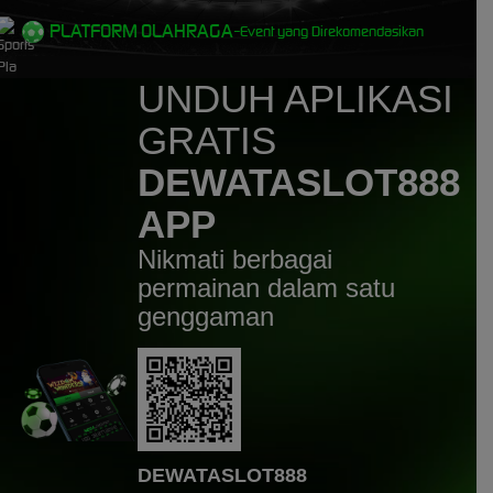
kus****1
PLATFORM OLAHRAGA-
Event yang Direkomendasikan
IDR
4,887,840.00
Gates of Olympus 1000
UNDUH APLIKASI
bagask****1
IDR
4,118,950.00
GRATIS
Gates of Olympus 1000
DEWATASLOT888
r****4
IDR
3,746,820.00
APP
Sweet Bonanza 1000
Nikmati berbagai
bagask****1
IDR
3,644,000.00
permainan dalam satu
Gates of Olympus 1000
genggaman
r****4
IDR
3,437,700.00
Sweet Bonanza 1000
tokech****7
IDR
3,408,000.00
Gates of Olympus Super
Scatter
DEWATASLOT888