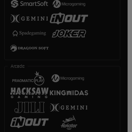
Arcade