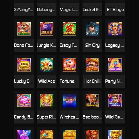
XiYangYang
Dabanggg
Magic Lamp
Cricket King 18
Elf Bingo
Bone Fortune
Jungle King
Crazy FaFaFa
Sin City
Legacy of Egypt
Lucky Goldbricks
Wild Ace
FortunePig
Hot Chilli
Party Night
Candy Baby
Super Rich
Witches Night
Bao boon chin
Wild Racer