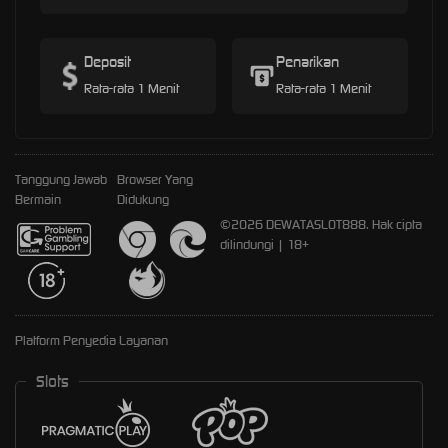
Deposit
Penarikan
Rata-rata 1 Menit
Rata-rata 1 Menit
Tanggung Jawab
Browser Yang
Bermain
Didukung
©2026 DEWATASLOT888. Hak cipta
dilindungi | 18+
Platform Penyedia Layanan
Slots