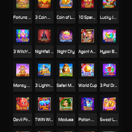
Fortune Gems Legend
3 Coin Wild Tiger
Coin of Lightning
10 Sparkling Crown
Lucky Jaguar 2
3 Witch's Lamp
Nightfall Hunting
Night City
Agent Ace
Hyper Burst
Money Pot
3 Lightning Blitz
Safari Mystery
World Cup
3 Pot Dragons
Devil Fire 2
TWIN WINS
Medusa
Potion Wizard
Sweet Land