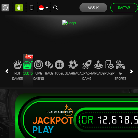
MASUK
DAFTAR
HOT
SLOTS
LIVE
RACE
TOGEL
OLAHRAGA
CRASH
ARCADE
POKER
E-
SABUN
GAMES
CASINO
GAME
SPORTS
AYAM
IDR
12,678,
JACKPOT
PLAY