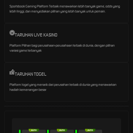
Sportsbook Gaming Platform Terbaik menawarkan lebih banyak game, odds yang
lebih tinggi, dan menyediakan pilihan yang lebih banyak untuk pemain.
TARUHAN LIVE KASINO
Platform Pilihan bagi perusahaan-perusahaan terbaik di dunia, dengan pilihan
variasi game terbanyak
TARUHAN TOGEL
Platform togel yang menarik dari perusahan terbaik di dunia yang menawarkan
hadiah kemenangan besar