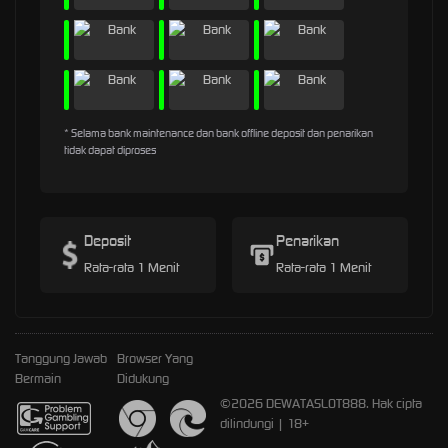
* Selama bank maintenance dan bank offline deposit dan penarikan
tidak dapat diproses
Deposit
Penarikan
Rata-rata 1 Menit
Rata-rata 1 Menit
Tanggung Jawab
Browser Yang
Bermain
Didukung
©2026 DEWATASLOT888. Hak cipta
dilindungi | 18+