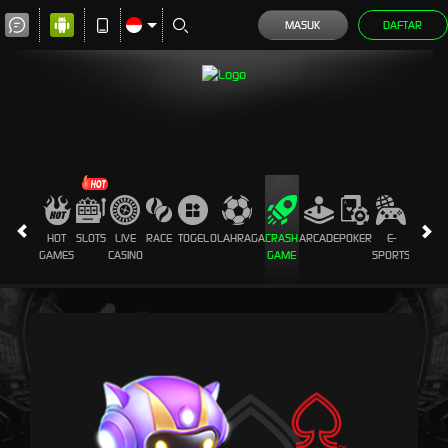
MASUK
DAFTAR
HOT
SLOTS
LIVE
RACE
TOGEL
OLAHRAGA
CRASH
ARCADE
POKER
E-
SABUN
GAMES
CASINO
GAME
SPORTS
AYAM