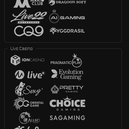
Live Casino