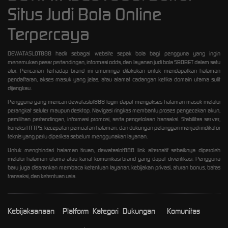
Situs Judi Bola Online
Terpercaya
DEWATASLOT888 hadir sebagai website sepak bola bagi pengguna yang ingin
menemukan pasar pertandingan, informasi odds, dan layanan judi bola SBOBET dalam satu
alur. Pencarian terhadap brand ini umumnya dilakukan untuk mendapatkan halaman
pendaftaran, akses masuk yang jelas, atau alamat cadangan ketika domain utama sulit
dijangkau.
Pengguna yang mencari dewataslot888 login dapat mengakses halaman masuk melalui
perangkat seluler maupun desktop. Navigasi ringkas membantu proses pengecekan akun,
pemilihan pertandingan, informasi promosi, serta pengelolaan transaksi. Stabilitas server,
koneksi HTTPS, kecepatan pemuatan halaman, dan dukungan pelanggan menjadi indikator
teknis yang perlu diperiksa sebelum menggunakan layanan.
Untuk menghindari halaman tiruan, dewataslot888 link alternatif sebaiknya diperoleh
melalui halaman utama atau kanal komunikasi brand yang dapat diverifikasi. Pengguna
baru juga disarankan membaca ketentuan layanan, kebijakan privasi, aturan bonus, batas
transaksi, dan ketentuan usia.
Kebijaksanaan
Platform
Kategori
Dukungan
Komunitas